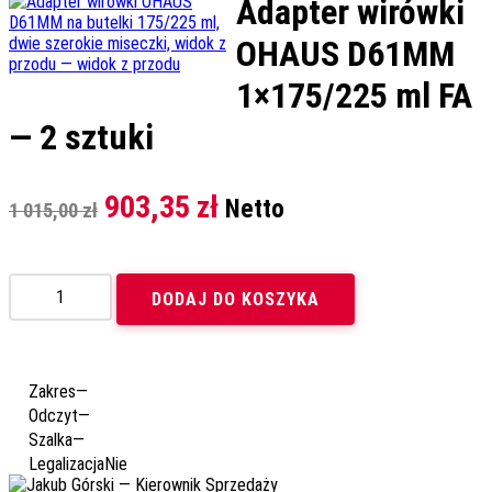
Adapter wirówki
OHAUS D61MM
1×175/225 ml FA
— 2 sztuki
Pierwotna
Aktualna
903,35
zł
Netto
1 015,00
zł
cena
cena
wynosiła:
wynosi:
ilość
DODAJ DO KOSZYKA
Adapter
1
903,35 zł.
wirówki
015,00 zł.
OHAUS
D61MM
1x175/225
Zakres
—
ml
Odczyt
—
FA
Szalka
—
—
Legalizacja
Nie
2
sztuki