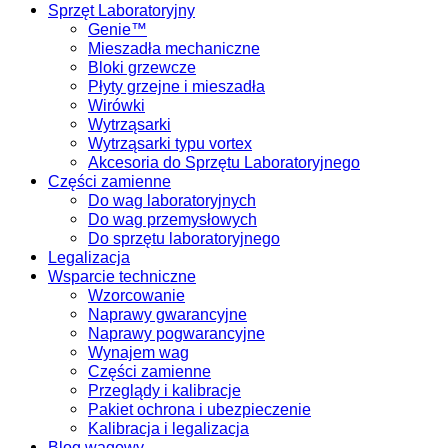
Sprzęt Laboratoryjny
Genie™
Mieszadła mechaniczne
Bloki grzewcze
Płyty grzejne i mieszadła
Wirówki
Wytrząsarki
Wytrząsarki typu vortex
Akcesoria do Sprzętu Laboratoryjnego
Części zamienne
Do wag laboratoryjnych
Do wag przemysłowych
Do sprzętu laboratoryjnego
Legalizacja
Wsparcie techniczne
Wzorcowanie
Naprawy gwarancyjne
Naprawy pogwarancyjne
Wynajem wag
Części zamienne
Przeglądy i kalibracje
Pakiet ochrona i ubezpieczenie
Kalibracja i legalizacja
Blog wagowy