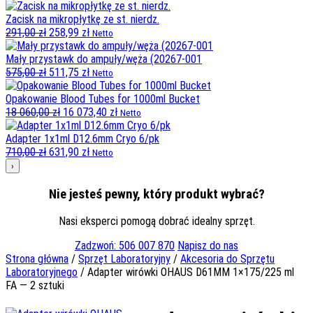
cena
cena
wynosiła:
wynosi:
Zacisk na mikropłytkę ze st. nierdz.
254,00 zł.
Pierwotna
226,06 zł.
Aktualna
291,00
zł
258,99
zł
Netto
cena
cena
wynosiła:
wynosi:
Mały przystawk do ampuły/węża (20267-001
291,00 zł.
Pierwotna
258,99 zł.
Aktualna
575,00
zł
511,75
zł
Netto
cena
cena
wynosiła:
wynosi:
Opakowanie Blood Tubes for 1000ml Bucket
575,00 zł.
Pierwotna
511,75 zł.
Aktualna
18 060,00
zł
16 073,40
zł
Netto
cena
cena
wynosiła:
wynosi:
Adapter 1x1ml D12.6mm Cryo 6/pk
Pierwotna
18
Aktualna
16
710,00
zł
631,90
zł
Netto
cena
060,00 zł.
cena
073,40 zł.
›
wynosiła:
wynosi:
710,00 zł.
631,90 zł.
Nie jesteś pewny, który produkt wybrać?
Nasi eksperci pomogą dobrać idealny sprzęt.
Zadzwoń: 506 007 870
Napisz do nas
Strona główna
/
Sprzęt Laboratoryjny
/
Akcesoria do Sprzętu
Laboratoryjnego
/ Adapter wirówki OHAUS D61MM 1×175/225 ml
FA — 2 sztuki