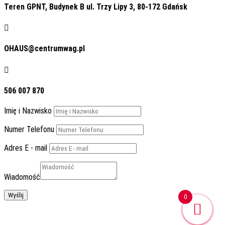
Teren GPNT, Budynek B ul. Trzy Lipy 3, 80-172 Gdańsk

OHAUS@centrumwag.pl

506 007 870
Imię i Nazwisko
Numer Telefonu
Adres E - mail
Wiadomość
Wyślij
0
Regulamin Sklepu