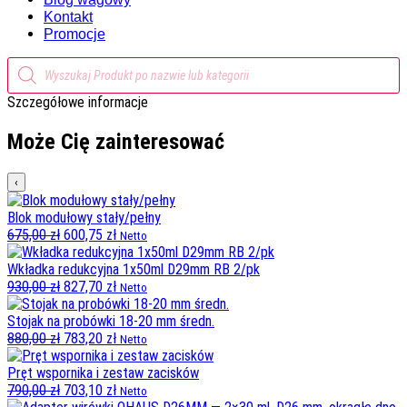
Kontakt
Promocje
Wyszukiwarka
produktów
Szczegółowe informacje
Może Cię zainteresować
‹
Blok modułowy stały/pełny
Pierwotna
Aktualna
675,00
zł
600,75
zł
Netto
cena
cena
wynosiła:
wynosi:
Wkładka redukcyjna 1x50ml D29mm RB 2/pk
675,00 zł.
Pierwotna
600,75 zł.
Aktualna
930,00
zł
827,70
zł
Netto
cena
cena
wynosiła:
wynosi:
Stojak na probówki 18-20 mm średn.
930,00 zł.
Pierwotna
827,70 zł.
Aktualna
880,00
zł
783,20
zł
Netto
cena
cena
wynosiła:
wynosi:
Pręt wspornika i zestaw zacisków
880,00 zł.
Pierwotna
783,20 zł.
Aktualna
790,00
zł
703,10
zł
Netto
cena
cena