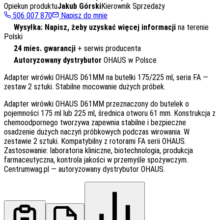
Opiekun produktu
Jakub Górski
Kierownik Sprzedaży
506 007 870
Napisz do mnie
Wysyłka: Napisz, żeby uzyskać więcej informacji
na terenie
Polski
24 mies. gwarancji
+ serwis producenta
Autoryzowany dystrybutor
OHAUS w Polsce
Adapter wirówki OHAUS D61MM na butelki 175/225 ml, seria FA —
zestaw 2 sztuki. Stabilne mocowanie dużych próbek.
Adapter wirówki OHAUS D61MM przeznaczony do butelek o
pojemności 175 ml lub 225 ml, średnica otworu 61 mm. Konstrukcja z
chemoodpornego tworzywa zapewnia stabilne i bezpieczne
osadzenie dużych naczyń próbkowych podczas wirowania. W
zestawie 2 sztuki. Kompatybilny z rotorami FA serii OHAUS.
Zastosowanie: laboratoria kliniczne, biotechnologia, produkcja
farmaceutyczna, kontrola jakości w przemyśle spożywczym.
Centrumwag.pl — autoryzowany dystrybutor OHAUS.