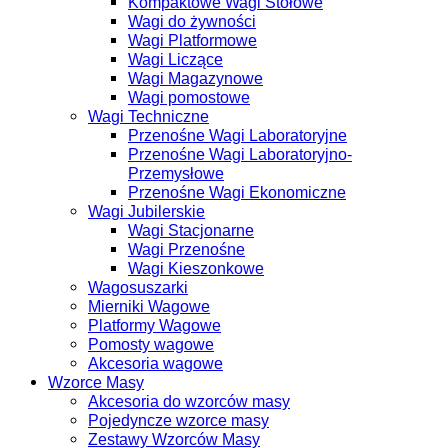
Kompaktowe Wagi Stołowe
Wagi do żywności
Wagi Platformowe
Wagi Liczące
Wagi Magazynowe
Wagi pomostowe
Wagi Techniczne
Przenośne Wagi Laboratoryjne
Przenośne Wagi Laboratoryjno-
Przemysłowe
Przenośne Wagi Ekonomiczne
Wagi Jubilerskie
Wagi Stacjonarne
Wagi Przenośne
Wagi Kieszonkowe
Wagosuszarki
Mierniki Wagowe
Platformy Wagowe
Pomosty wagowe
Akcesoria wagowe
Wzorce Masy
Akcesoria do wzorców masy
Pojedyncze wzorce masy
Zestawy Wzorców Masy