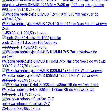
wynosiła:
wynosi:
Adapter wirówki OHAUS D26MM — 2×30 ml, D26 mm, okrągłe dno
790,00 zł.
Pierwotna
703,10 zł.
Aktualna
990,00
zł
881,10
zł
Netto
cena
cena
wynosiła:
wynosi:
990,00 zł.
881,10 zł.
Wkładka redukcyjna OHAUS 12×4-10 ml D16mm Vac/Sar do wirówki
2/pk
Pierwotna
Aktualna
1 450,00
zł
1 290,50
zł
Netto
cena
cena
wynosiła:
wynosi:
prob. 2ml Żółt.drożdże100/pudełko
1
Pierwotna
1
Aktualna
1 630,00
zł
1 450,70
zł
Netto
450,00 zł.
cena
290,50 zł.
cena
wynosiła:
wynosi:
1
1
Wkładka redukcyjna OHAUS D13MM 7×5-7ml próżniowa do wirówki
Pierwotna
630,00 zł.
Aktualna
450,70 zł.
930,00
zł
827,70
zł
Netto
cena
cena
wynosiła:
wynosi:
Wkładka redukcyjna OHAUS D38MM 1x85ml RB V1 do wirówki
930,00 zł.
Pierwotna
827,70 zł.
Aktualna
855,00
zł
760,95
zł
Netto
cena
cena
wynosiła:
wynosi:
Wkładka reduk. OHAUS D38mm 1×85ml RB do wirówki 2 szt.
855,00 zł.
Pierwotna
760,95 zł.
Aktualna
575,00
zł
511,75
zł
Netto
cena
cena
wynosiła:
wynosi:
pokrywa robocza Guardian 7×7
575,00 zł.
Pierwotna
511,75 zł.
Aktualna
254,00
zł
226,06
zł
Netto