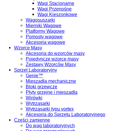
Wagi Stacjonarne
Wagi Przenośne
Wagi Kieszonkowe
Wagosuszarki
Mierniki Wagowe
Platformy Wagowe
Pomosty wagowe
Akcesoria wagowe
Wzorce Masy
Akcesoria do wzorców masy
Pojedyncze wzorce masy
Zestawy Wzorców Masy
Sprzęt Laboratoryjny
Genie™
Mieszadła mechaniczne
Bloki grzewcze
Płyty grzejne i mieszadła
Wirówki
Wytrząsarki
Wytrząsarki typu vortex
Akcesoria do Sprzętu Laboratoryjnego
Części zamienne
Do wag laboratoryjnych