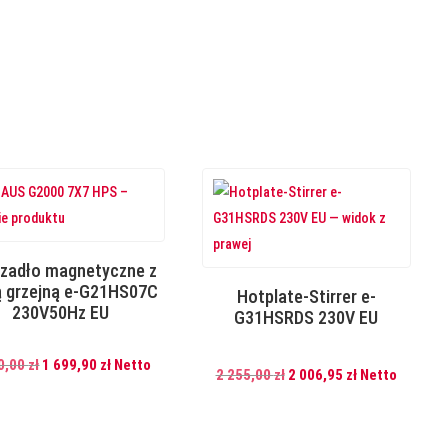
415,00 zł.
369,35 zł.
437,00 zł.
388,93 zł.
zadło magnetyczne z
ą grzejną e-G21HS07C
Hotplate-Stirrer e-
230V50Hz EU
G31HSRDS 230V EU
Pierwotna
Aktualna
0,00
zł
1 699,90
zł
Netto
Pierwotna
Aktualna
2 255,00
zł
2 006,95
zł
Netto
cena
cena
cena
cena
wynosiła:
wynosi:
wynosiła:
wynosi:
1
1