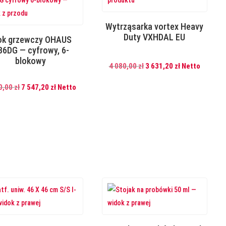
Wytrząsarka vortex Heavy
Duty VXHDAL EU
ok grzewczy OHAUS
B6DG — cyfrowy, 6-
blokowy
Pierwotna
Aktualna
4 080,00
zł
3 631,20
zł
Netto
cena
cena
Pierwotna
Aktualna
0,00
zł
7 547,20
zł
Netto
wynosiła:
wynosi:
cena
cena
4
3
wynosiła:
wynosi:
080,00 zł.
631,20 zł.
8
7
480,00 zł.
547,20 zł.