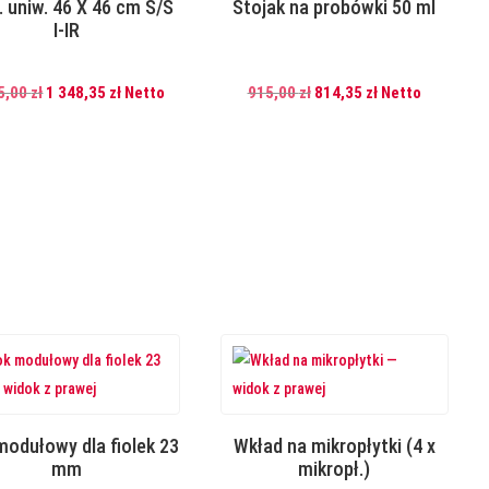
. uniw. 46 X 46 cm S/S
Stojak na probówki 50 ml
I-IR
Pierwotna
Aktualna
Pierwotna
Aktualna
5,00
zł
1 348,35
zł
Netto
915,00
zł
814,35
zł
Netto
cena
cena
cena
cena
wynosiła:
wynosi:
wynosiła:
wynosi:
1
1
915,00 zł.
814,35 zł.
515,00 zł.
348,35 zł.
modułowy dla fiolek 23
Wkład na mikropłytki (4 x
mm
mikropł.)