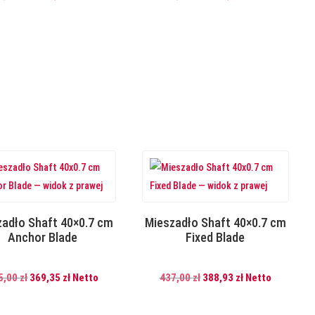
cena
cena
cena
cena
wynosiła:
wynosi:
wynosiła:
wynosi:
5
5
1
1
830,00 zł.
188,70 zł.
470,00 zł.
308,30 zł.
zadło Shaft 40×0.7 cm
Mieszadło Shaft 40×0.7 cm
Anchor Blade
Fixed Blade
Pierwotna
Aktualna
Pierwotna
Aktualna
5,00
zł
369,35
zł
Netto
437,00
zł
388,93
zł
Netto
cena
cena
cena
cena
wynosiła:
wynosi:
wynosiła:
wynosi: