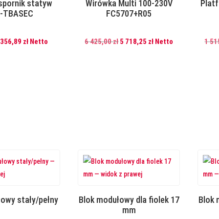
spornik statyw
Wirówka Multi 100-230V
Platf
-TBASEC
FC5707+R05
Pierwotna
Aktualna
Pierwotna
Aktualna
356,89
zł
Netto
6 425,00
zł
5 718,25
zł
Netto
1 51
cena
cena
cena
cena
wynosiła:
wynosi:
wynosiła:
wynosi:
401,00 zł.
356,89 zł.
6
5
425,00 zł.
718,25 zł.
owy stały/pełny
Blok modułowy dla fiolek 17
Blok 
mm