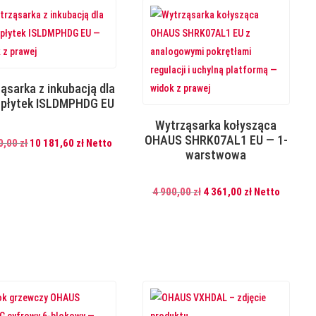
ąsarka z inkubacją dla
opłytek ISLDMPHDG EU
Wytrząsarka kołysząca
OHAUS SHRK07AL1 EU — 1-
Pierwotna
Aktualna
0,00
zł
10 181,60
zł
Netto
warstwowa
cena
cena
wynosiła:
wynosi:
Pierwotna
Aktualna
4 900,00
zł
4 361,00
zł
Netto
11
10
cena
cena
440,00 zł.
181,60 zł.
wynosiła:
wynosi:
4
4
900,00 zł.
361,00 zł.