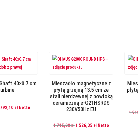
2
2
299,00 zł.
266,11 zł.
795,00 zł.
487,55 zł.
Shaft 40×0.7 cm
Mieszadło magnetyczne z
Mies
urbine
płytą grzejną 13.5 cm ze
płyt
stali nierdzewnej z powłoką
ceramiczną e-G21HSRDS
Pierwotna
Aktualna
792,10
zł
Netto
230V50Hz EU
1 91
cena
cena
wynosiła:
wynosi:
Pierwotna
Aktualna
1 715,00
zł
1 526,35
zł
Netto
890,00 zł.
792,10 zł.
cena
cena