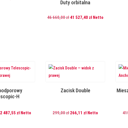
Duty orbitalna
cena
cena
wynosiła:
wynosi:
Pierwotna
Aktualna
46 660,00
zł
41 527,40
zł
Netto
2
2
cena
cena
805,00 zł.
496,45 zł.
wynosiła:
wynosi:
46
41
660,00 zł.
527,40 zł.
 podporowy
Zacisk Double
Mies
escopic-H
Pierwotna
Aktualna
Pierwotna
Aktualna
2 487,55
zł
Netto
299,00
zł
266,11
zł
Netto
41
cena
cena
cena
cena
wynosiła:
wynosi:
wynosiła:
wynosi: