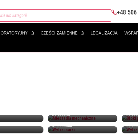
+48 506
BORATORYJNY
CZĘŚCI ZAMIENNE
LEGALIZACJA
WSPAR
kcesoria i wyposażenie uzupełniające, które współpracują z waga
Mieszadła mechaniczne
Bloki
5 produktów
9 produ
Wytrząsarki
Wytrz
31 produktów
7 produ