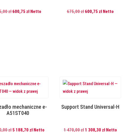
Pierwotna
Aktualna
Pierwotna
Aktualna
5,00
zł
600,75
zł
Netto
675,00
zł
600,75
zł
Netto
cena
cena
cena
cena
wynosiła:
wynosi:
wynosiła:
wynosi:
675,00 zł.
600,75 zł.
675,00 zł.
600,75 zł.
zadło mechaniczne e-
Support Stand Universal-H
A51ST040
Pierwotna
Aktualna
Pierwotna
Aktualna
0,00
zł
5 188,70
zł
Netto
1 470,00
zł
1 308,30
zł
Netto