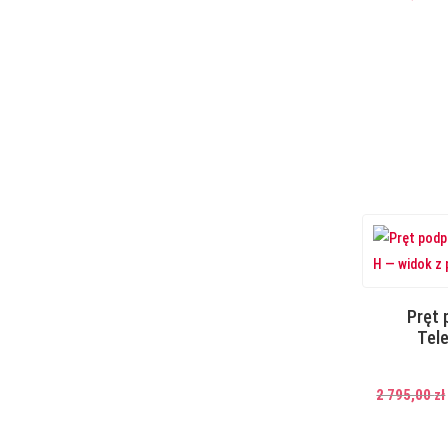
Pręt
Tel
2 795,00
zł