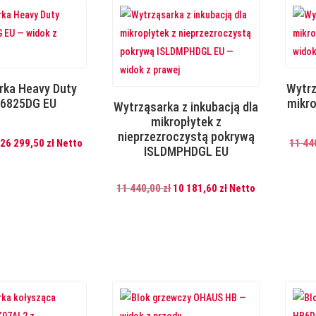
rka Heavy Duty
Wytrz
6825DG EU
mikr
Wytrząsarka z inkubacją dla
mikropłytek z
nieprzezroczystą pokrywą
Pierwotna
Aktualna
26 299,50
zł
Netto
11 44
ISLDMPHDGL EU
cena
cena
wynosiła:
wynosi:
Pierwotna
Aktualna
11 440,00
zł
10 181,60
zł
Netto
29
26
cena
cena
550,00 zł.
299,50 zł.
wynosiła:
wynosi:
11
10
440,00 zł.
181,60 zł.