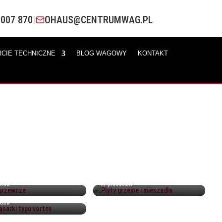
 007 870
|
OHAUS@CENTRUMWAG.PL
CIE TECHNICZNE
BLOG WAGOWY
KONTAKT
mi laboratoryjnymi i analitycznymi OHAUS, rozszerzając ich moż
 grzewcze
Płyty grzejne i mieszadła
któw
12 produktów
ąsarki typu vortex
któw