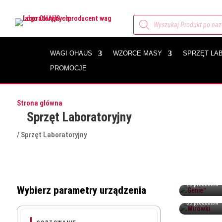
Wyszukiwarka
produktów
WAGI OHAUS
WZORCE MASY
SPRZĘT LA
PROMOCJE
Strona główna
Sprzęt Laboratoryjny
/ Sprzęt Laboratoryjny
Kategoria sprzętu laboratoryjnego w Centrum Wag obejmuje a
Genie™
20 produktów
Wybierz parametry urządzenia
Wirówki
55 produktów