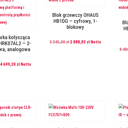
Blok grzewczy OHAUS
HB1DG — cyfrowy, 1-
Bl
blokowy
H
rka kołysząca
Pierwotna
Aktualna
3 245,00
zł
2 888,05
zł
Netto
HRK07AL2 — 2-
wa, analogowa
cena
cena
8 48
wynosiła:
wynosi:
Pierwotna
Aktualna
3
2
4 699,20
zł
Netto
cena
cena
245,00 zł.
888,05 zł.
wynosiła:
wynosi:
5
4
280,00 zł.
699,20 zł.