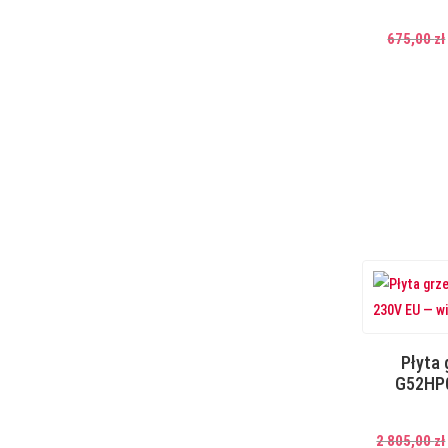
675,00
zł
Płyta 
G52HP
2 805,00
zł