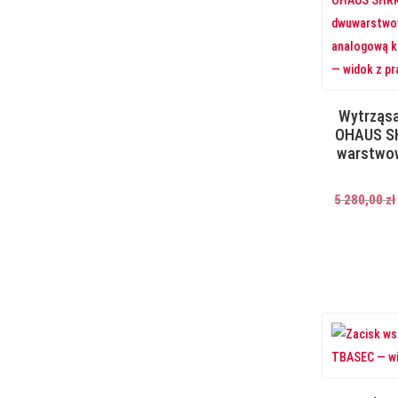
Wytrząsa
OHAUS S
warstwo
5 280,00
zł