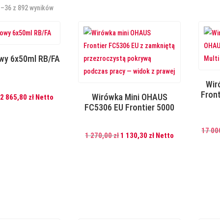
1–36 z 892 wyników
wy 6x50ml RB/FA
Wir
Front
Wirówka Mini OHAUS
Pierwotna
Aktualna
2 865,80
zł
Netto
FC5306 EU Frontier 5000
cena
cena
wynosiła:
wynosi:
17 00
3
2
Pierwotna
Aktualna
1 270,00
zł
1 130,30
zł
Netto
220,00 zł.
865,80 zł.
cena
cena
wynosiła:
wynosi:
1
1
270,00 zł.
130,30 zł.