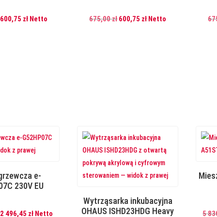
Pierwotna
Aktualna
Pierwotna
Aktualna
600,75
zł
Netto
675,00
zł
600,75
zł
Netto
67
cena
cena
cena
cena
wynosiła:
wynosi:
wynosiła:
wynosi:
675,00 zł.
600,75 zł.
675,00 zł.
600,75 zł.
grzewcza e-
Mies
07C 230V EU
Wytrząsarka inkubacyjna
OHAUS ISHD23HDG Heavy
Pierwotna
Aktualna
2 496,45
zł
Netto
5 83