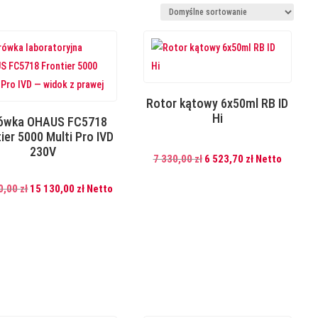
Rotor kątowy 6x50ml RB ID
Hi
ówka OHAUS FC5718
ier 5000 Multi Pro IVD
230V
Pierwotna
Aktualna
7 330,00
zł
6 523,70
zł
Netto
cena
cena
Pierwotna
Aktualna
0,00
zł
15 130,00
zł
Netto
wynosiła:
wynosi:
cena
cena
7
6
wynosiła:
wynosi:
330,00 zł.
523,70 zł.
17
15
000,00 zł.
130,00 zł.