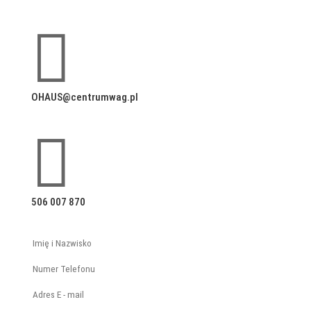

OHAUS@centrumwag.pl

506 007 870