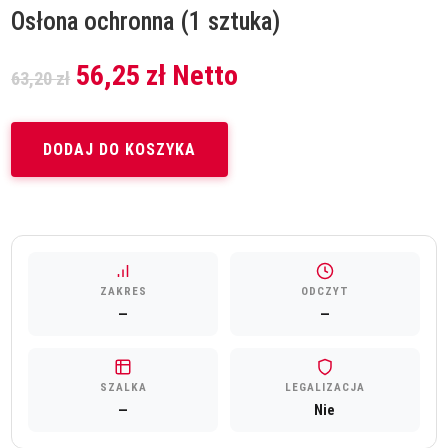
Osłona ochronna (1 sztuka)
Pierwotna
Aktualna
56,25
zł
Netto
63,20
zł
cena
cena
wynosiła:
wynosi:
63,20 zł.
56,25 zł.
DODAJ DO KOSZYKA
ZAKRES
ODCZYT
—
—
SZALKA
LEGALIZACJA
—
Nie