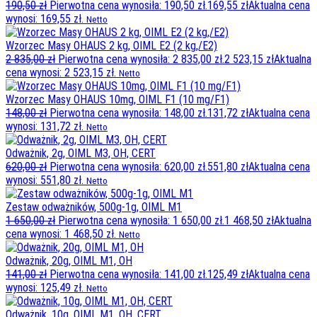
190,50
zł
Pierwotna cena wynosiła: 190,50 zł.
169,55
zł
Aktualna cena
wynosi: 169,55 zł.
Netto
Wzorzec Masy OHAUS 2 kg, OIML E2 (2 kg,/E2)
2 835,00
zł
Pierwotna cena wynosiła: 2 835,00 zł.
2 523,15
zł
Aktualna
cena wynosi: 2 523,15 zł.
Netto
Wzorzec Masy OHAUS 10mg, OIML F1 (10 mg/F1)
148,00
zł
Pierwotna cena wynosiła: 148,00 zł.
131,72
zł
Aktualna cena
wynosi: 131,72 zł.
Netto
Odważnik, 2g, OIML M3, OH, CERT
620,00
zł
Pierwotna cena wynosiła: 620,00 zł.
551,80
zł
Aktualna cena
wynosi: 551,80 zł.
Netto
Zestaw odważników, 500g-1g, OIML M1
1 650,00
zł
Pierwotna cena wynosiła: 1 650,00 zł.
1 468,50
zł
Aktualna
cena wynosi: 1 468,50 zł.
Netto
Odważnik, 20g, OIML M1, OH
141,00
zł
Pierwotna cena wynosiła: 141,00 zł.
125,49
zł
Aktualna cena
wynosi: 125,49 zł.
Netto
Odważnik, 10g, OIML M1, OH, CERT