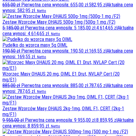
655,00
zł
Pierwotna cena wynosiła: 655,00 zł.
582,95
zł
Aktualna cena
wynosi: 582,95 zł.
Netto
Zestaw Wzorców Masy OHAUS 500g-1mg (500g-1 mg /F2)
5 185,00
zł
Pierwotna cena wynosiła: 5 185,00 zł.
4 614,65
zł
Aktualna
cena wynosi: 4 614,65 zł.
Netto
Pudełko do wzorca masy 5g OIML
190,50
zł
Pierwotna cena wynosiła: 190,50 zł.
169,55
zł
Aktualna cena
wynosi: 169,55 zł.
Netto
Wzorzec Masy OHAUS 20 mg, OIML E1 Drut, NVLAP Cert (20
mg/E1)
885,00
zł
Pierwotna cena wynosiła: 885,00 zł.
787,65
zł
Aktualna cena
wynosi: 787,65 zł.
Netto
Zestaw Wzorców Masy OHAUS 2kg-1mg, OIML F1, CERT (2kg-1
mg/F1)
9 955,00
zł
Pierwotna cena wynosiła: 9 955,00 zł.
8 859,95
zł
Aktualna
cena wynosi: 8 859,95 zł.
Netto