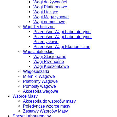
Wagi do żywności
Wagi Platformowe
Wagi Liczące
Wagi Magazynowe
Wagi pomostowe
Wagi Techniczne
Przenośne Wagi Laboratoryjne
Przenośne Wagi Laboratoryjno-
Przemysłowe
Przenośne Wagi Ekonomiczne
Wagi Jubilerskie
Wagi Stacjonarne
Wagi Przenośne
Wagi Kieszonkowe
Wagosuszarki
Mierniki Wagowe
Platformy Wagowe
Pomosty wagowe
Akcesoria wagowe
Wzorce Masy
Akcesoria do wzorców masy
Pojedyncze wzorce masy
Zestawy Wzorców Masy
Sprzęt Laboratoryjny