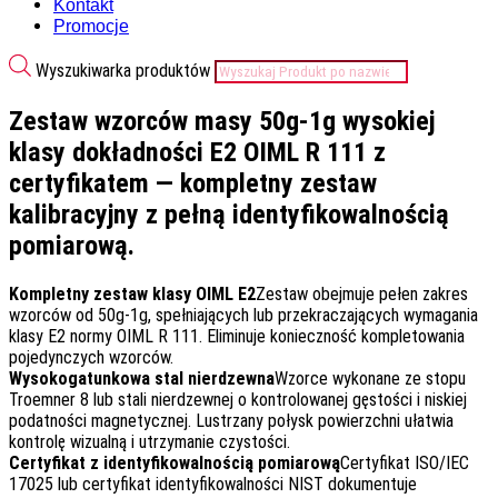
Kontakt
Promocje
Wyszukiwarka produktów
Zestaw wzorców masy 50g-1g wysokiej
klasy dokładności E2 OIML R 111 z
certyfikatem — kompletny zestaw
kalibracyjny z pełną identyfikowalnością
pomiarową.
Kompletny zestaw klasy OIML E2
Zestaw obejmuje pełen zakres
wzorców od 50g-1g, spełniających lub przekraczających wymagania
klasy E2 normy OIML R 111. Eliminuje konieczność kompletowania
pojedynczych wzorców.
Wysokogatunkowa stal nierdzewna
Wzorce wykonane ze stopu
Troemner 8 lub stali nierdzewnej o kontrolowanej gęstości i niskiej
podatności magnetycznej. Lustrzany połysk powierzchni ułatwia
kontrolę wizualną i utrzymanie czystości.
Certyfikat z identyfikowalnością pomiarową
Certyfikat ISO/IEC
17025 lub certyfikat identyfikowalności NIST dokumentuje