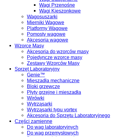
Wagi Przenośne
Wagi Kieszonkowe
Wagosuszarki
Mierniki Wagowe
Platformy Wagowe
Pomosty wagowe
Akcesoria wagowe
Wzorce Masy
Akcesoria do wzorców masy
Pojedyncze wzorce masy
Zestawy Wzorców Masy
Sprzęt Laboratoryjny
Genie™
Mieszadła mechaniczne
Bloki grzewcze
Płyty grzejne i mieszadła
Wirówki
Wytrząsarki
Wytrząsarki typu vortex
Akcesoria do Sprzętu Laboratoryjnego
Części zamienne
Do wag laboratoryjnych
Do wag przemysłowych