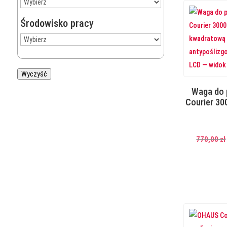
Środowisko pracy
Wyczyść
Waga do
Courier 30
770,00
zł