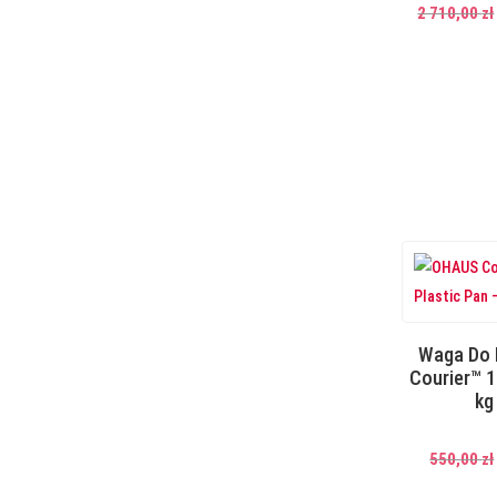
2 710,00
zł
Waga Do
Courier™ 1
kg
550,00
zł