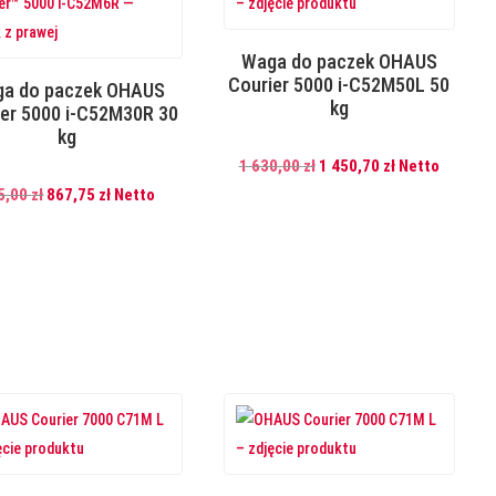
Waga do paczek OHAUS
Courier 5000 i-C52M50L 50
a do paczek OHAUS
kg
ier 5000 i-C52M30R 30
kg
Pierwotna
Aktualna
1 630,00
zł
1 450,70
zł
Netto
Pierwotna
Aktualna
cena
cena
5,00
zł
867,75
zł
Netto
cena
cena
wynosiła:
wynosi:
wynosiła:
wynosi:
1
1
975,00 zł.
867,75 zł.
630,00 zł.
450,70 zł.