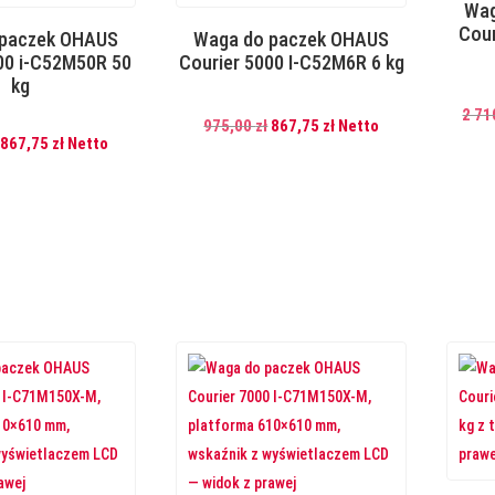
Wag
Cour
 paczek OHAUS
Waga do paczek OHAUS
00 i-C52M50R 50
Courier 5000 I-C52M6R 6 kg
kg
2 71
Pierwotna
Aktualna
975,00
zł
867,75
zł
Netto
Pierwotna
Aktualna
867,75
zł
Netto
cena
cena
cena
cena
wynosiła:
wynosi:
wynosiła:
wynosi:
975,00 zł.
867,75 zł.
975,00 zł.
867,75 zł.