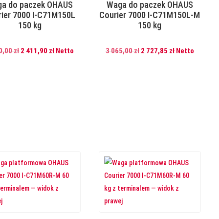
a do paczek OHAUS
Waga do paczek OHAUS
ier 7000 I-C71M150L
Courier 7000 I-C71M150L-M
150 kg
150 kg
Pierwotna
Aktualna
Pierwotna
Aktualna
0,00
zł
2 411,90
zł
Netto
3 065,00
zł
2 727,85
zł
Netto
cena
cena
cena
cena
wynosiła:
wynosi:
wynosiła:
wynosi:
2
2
3
2
710,00 zł.
411,90 zł.
065,00 zł.
727,85 zł.