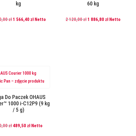
kg
60 kg
Pierwotna
Aktualna
Pierwotna
Aktualna
0,00
zł
1 566,40
zł
Netto
2 120,00
zł
1 886,80
zł
Netto
cena
cena
cena
cena
wynosiła:
wynosi:
wynosiła:
wynosi:
1
1
2
1
760,00 zł.
566,40 zł.
120,00 zł.
886,80 zł.
a Do Paczek OHAUS
er™ 1000 i-C12P9 (9 kg
/ 5 g)
Pierwotna
Aktualna
0,00
zł
489,50
zł
Netto
cena
cena