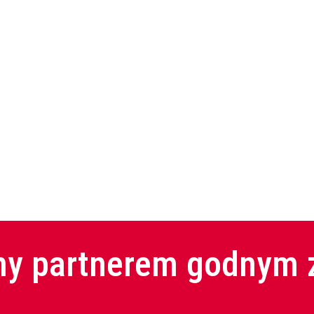
wynosiła:
wynosi:
wynosiła:
wynosi:
550,00 zł.
489,50 zł.
550,00 zł.
489,50 zł.
y partnerem godnym 