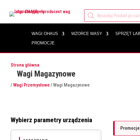
Wyszukiwarka
produktów
WAGI OHAUS
WZORCE MASY
SPRZĘT LA
PROMOCJE
Strona główna
Wagi Magazynowe
/
Wagi Przemysłowe
/ Wagi Magazynowe
Wagi magazynowe OHAUS to niezawodne urządzenia do pracy w 
Wybierz parametry urządzenia
Promocje