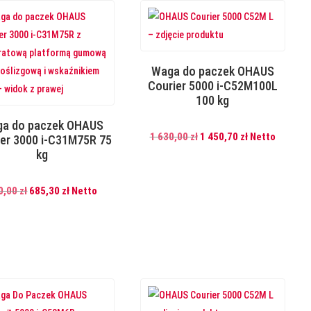
Waga do paczek OHAUS
Courier 5000 i-C52M100L
100 kg
a do paczek OHAUS
Pierwotna
Aktualna
1 630,00
zł
1 450,70
zł
Netto
ier 3000 i-C31M75R 75
kg
cena
cena
wynosiła:
wynosi:
Pierwotna
Aktualna
1
1
0,00
zł
685,30
zł
Netto
cena
cena
630,00 zł.
450,70 zł.
wynosiła:
wynosi:
770,00 zł.
685,30 zł.