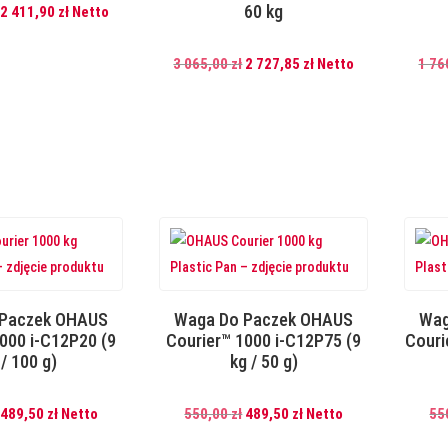
60 kg
Pierwotna
Aktualna
2 411,90
zł
Netto
cena
cena
wynosiła:
wynosi:
Pierwotna
Aktualna
3 065,00
zł
2 727,85
zł
Netto
1 76
2
2
cena
cena
710,00 zł.
411,90 zł.
wynosiła:
wynosi:
3
2
065,00 zł.
727,85 zł.
 Paczek OHAUS
Waga Do Paczek OHAUS
Wag
000 i-C12P20 (9
Courier™ 1000 i-C12P75 (9
Couri
 / 100 g)
kg / 50 g)
Pierwotna
Aktualna
Pierwotna
Aktualna
489,50
zł
Netto
550,00
zł
489,50
zł
Netto
55
cena
cena
cena
cena