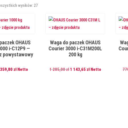
wszystkich wyników: 27
 paczek OHAUS
Waga do paczek OHAUS
Wag
1000 i-C12P9 —
Courier 3000 i-C31M200L
Cour
rz powystawowy
200 kg
Pierwotna
Aktualna
Pierwotna
Aktualna
359,80
zł
Netto
1 285,00
zł
1 143,65
zł
Netto
77
cena
cena
cena
cena
wynosiła:
wynosi:
wynosiła:
wynosi:
514,00 zł.
359,80 zł.
1
1
285,00 zł.
143,65 zł.