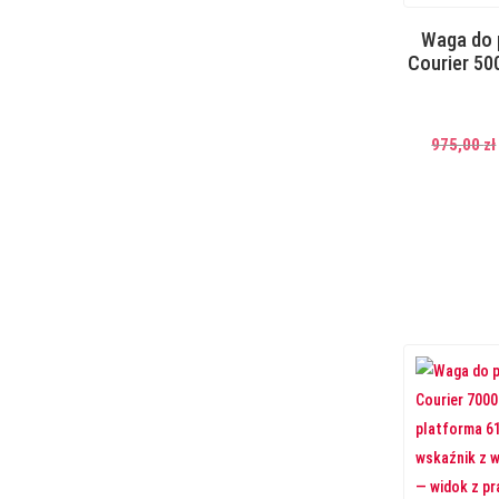
Waga do
Courier 50
975,00
zł