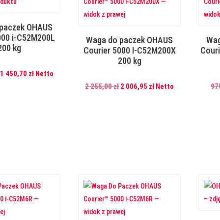
 paczek OHAUS
000 i-C52M200L
Waga do paczek OHAUS
Wag
200 kg
Courier 5000 I-C52M200X
Cour
200 kg
Pierwotna
Aktualna
1 450,70
zł
Netto
cena
cena
Pierwotna
Aktualna
2 255,00
zł
2 006,95
zł
Netto
97
wynosiła:
wynosi:
cena
cena
1
1
wynosiła:
wynosi:
630,00 zł.
450,70 zł.
2
2
255,00 zł.
006,95 zł.