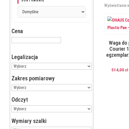
SORTOWANIE
Wyświetlanie 
Cena
Waga do
Courier 
egzempla
Legalizacja
514,00
zł
Zakres pomiarowy
Odczyt
Wymiary szalki