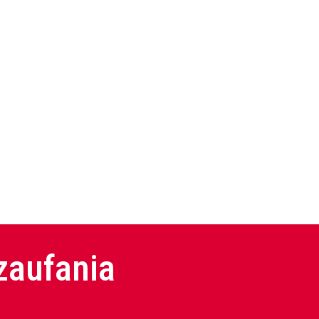
wynosiła:
wynosi:
550,00 zł.
489,50 zł.
zaufania