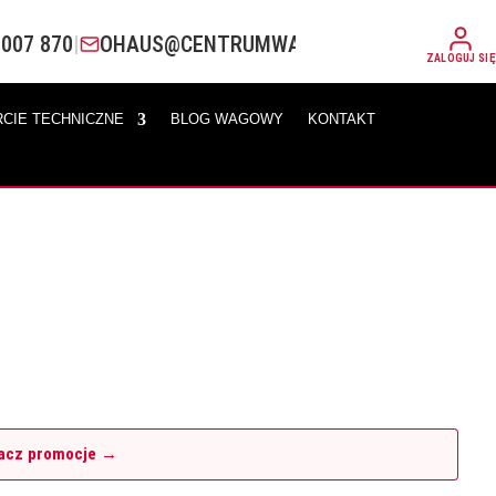
 007 870
|
OHAUS@CENTRUMWAG.PL
ZALOGUJ SIĘ
CIE TECHNICZNE
BLOG WAGOWY
KONTAKT
wietlacze LED widoczne z odległości kilku metrów. Solidna platfo
acz promocje →