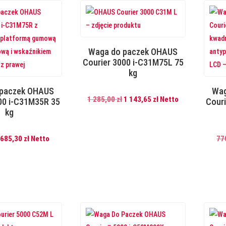
Waga do paczek OHAUS
Courier 3000 i-C31M75L 75
kg
 paczek OHAUS
Wag
Pierwotna
Aktualna
1 285,00
zł
1 143,65
zł
Netto
00 i-C31M35R 35
Cour
kg
cena
cena
wynosiła:
wynosi:
Pierwotna
Aktualna
1
1
685,30
zł
Netto
77
cena
cena
285,00 zł.
143,65 zł.
wynosiła:
wynosi:
770,00 zł.
685,30 zł.