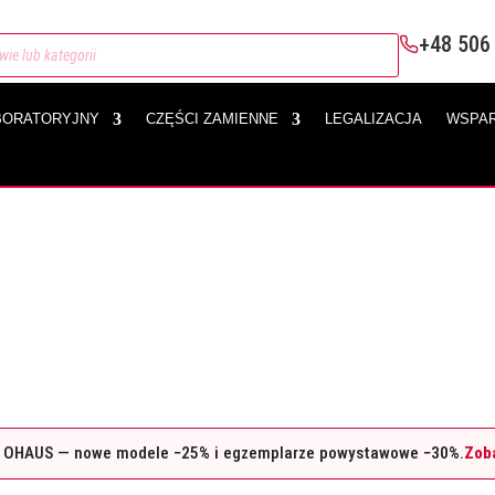
+48 506
BORATORYJNY
CZĘŚCI ZAMIENNE
LEGALIZACJA
WSPAR
logistyce i dystrybucji. Zakres ważenia 30–600 kg, czytelne wyś
 OHAUS — nowe modele −25% i egzemplarze powystawowe −30%.
Zob