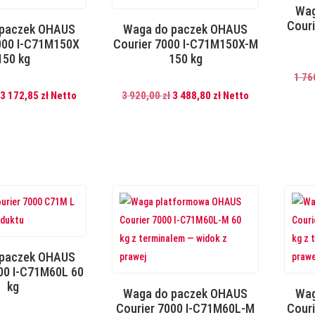
Wag
Cour
 paczek OHAUS
Waga do paczek OHAUS
000 I-C71M150X
Courier 7000 I-C71M150X-M
150 kg
150 kg
1 76
Pierwotna
Aktualna
Pierwotna
Aktualna
3 172,85
zł
Netto
3 920,00
zł
3 488,80
zł
Netto
cena
cena
cena
cena
wynosiła:
wynosi:
wynosiła:
wynosi:
3
3
3
3
565,00 zł.
172,85 zł.
920,00 zł.
488,80 zł.
 paczek OHAUS
00 I-C71M60L 60
kg
Waga do paczek OHAUS
Wag
Courier 7000 I-C71M60L-M
Cour