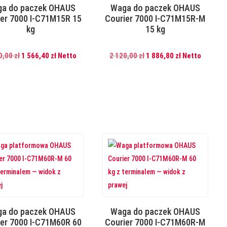
a do paczek OHAUS
Waga do paczek OHAUS
ier 7000 I-C71M15R 15
Courier 7000 I-C71M15R-M
kg
15 kg
Pierwotna
Aktualna
Pierwotna
Aktualna
0,00
zł
1 566,40
zł
Netto
2 120,00
zł
1 886,80
zł
Netto
cena
cena
cena
cena
wynosiła:
wynosi:
wynosiła:
wynosi:
1
1
2
1
760,00 zł.
566,40 zł.
120,00 zł.
886,80 zł.
a do paczek OHAUS
Waga do paczek OHAUS
ier 7000 I-C71M60R 60
Courier 7000 I-C71M60R-M