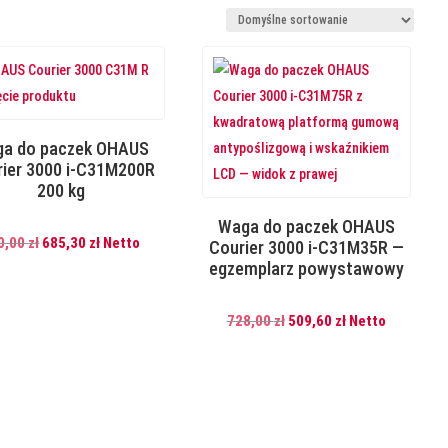
a do paczek OHAUS
ier 3000 i-C31M200R
200 kg
Waga do paczek OHAUS
Pierwotna
Aktualna
0,00
zł
685,30
zł
Netto
Courier 3000 i-C31M35R —
egzemplarz powystawowy
cena
cena
wynosiła:
wynosi:
770,00 zł.
685,30 zł.
Pierwotna
Aktualna
728,00
zł
509,60
zł
Netto
cena
cena
wynosiła:
wynosi:
728,00 zł.
509,60 zł.