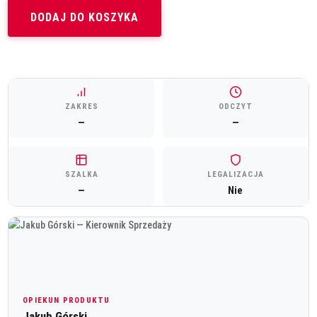
406,00 zł.
361,34 zł.
DODAJ DO KOSZYKA
ZAKRES
ODCZYT
—
—
SZALKA
LEGALIZACJA
—
Nie
OPIEKUN PRODUKTU
Jakub Górski