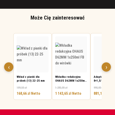
Może Cię zainteresować
‹
›
Wkład z pianki dla
Wkładka redukcyjna
Adapter OHAUS
próbek (13) 22-25 mm
OHAUS D62MM 1x250ml
8×1,5/2,0 ml do w
FB do wirówki
2 szt.
189,50
zł
1 285,00
zł
990,00
zł
Pierwotna
Aktualna
Pierwotna
Aktualna
Pierwotna
Akt
168,66
zł
Netto
1 143,65
zł
Netto
881,10
zł
Net
cena
cena
cena
cena
cena
cen
wynosiła:
wynosi:
wynosiła:
wynosi:
wynosiła:
wyno
189,50 zł.
168,66 zł.
1
1
990,00 zł.
881,