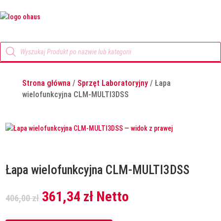
Wyszukiwarka
produktów
Strona główna
/
Sprzęt Laboratoryjny
/ Łapa
wielofunkcyjna CLM-MULTI3DSS
Łapa wielofunkcyjna CLM-MULTI3DSS
Pierwotna
Aktualna
361,34
zł
Netto
406,00
zł
cena
cena
wynosiła:
wynosi: