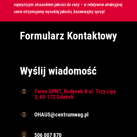
najwyższym stosunkiem jakości do ceny – w relatywnie atrakcyjnej
cenie otrzymujemy wysokiej jakości, bezawaryjny sprzęt.
Formularz Kontaktowy
Wyślij wiadomość
Teren GPNT, Budynek B ul. Trzy Lipy

3, 80-172 Gdańsk
OHAUS@centrumwag.pl


506 007 870