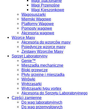
Wagi Stacjonarne
Wagi Przenośne
Wagi Kieszonkowe
Wagosuszarki
Mierniki Wagowe
Platformy Wagowe
Pomosty wagowe
Akcesoria wagowe
Wzorce Masy
Akcesoria do wzorców masy
Pojedyncze wzorce masy
Zestawy Wzorców Masy
Sprzęt Laboratoryjny
Genie™
Mieszadła mechaniczne
Bloki grzewcze
Płyty grzejne i mieszadła
Wirówki
Wytrząsarki
Wytrząsarki typu vortex
Akcesoria do Sprzętu Laboratoryjnego
Części zamienne
Do wag laboratoryjnych
Do wag przemysłowych