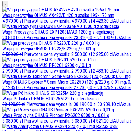
‹
Waga precyzyjna OHAUS AX422/E 420 g szalka 195×175 mm
4 970,00
zł
Pierwotna cena wynosiła: 4 970,00 zł.
4 423,30
zł
Aktualna 
Waga Precyzyjna OHAUS EXP1203M/AD 1200 g z legalizacją
23 810,00
zł
Pierwotna cena wynosiła: 23 810,00 zł.
21 190,90
zł
Aktua
Waga precyzyjna OHAUS PR223/E 220 g / 0,001 g
2 500,00
zł
Pierwotna cena wynosiła: 2 500,00 zł.
2 225,00
zł
Aktualna 
Waga precyzyjna OHAUS PR6201 6200 g / 0,1 g
2 790,00
zł
Pierwotna cena wynosiła: 2 790,00 zł.
2 483,10
zł
Aktualna 
Waga OHAUS Explorer™ Semi-Micro EX225D (120 g/220 g; 0.01 mg/0
27 235,00
zł
Pierwotna cena wynosiła: 27 235,00 zł.
20 426,25
zł
Aktua
Waga Półmikro OHAUS EXR225M 220 g z legalizacją
38 190,00
zł
Pierwotna cena wynosiła: 38 190,00 zł.
33 989,10
zł
Aktua
Waga Precyzyjna OHAUS Pioneer PX6202 6200 g / 0,01 g
5 080,00
zł
Pierwotna cena wynosiła: 5 080,00 zł.
4 521,20
zł
Aktualna 