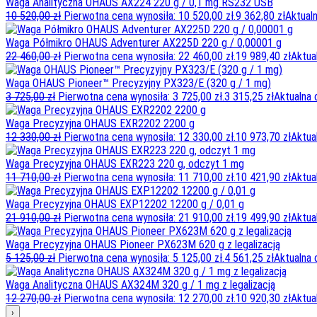
Waga Analityczna OHAUS AX224 220 g / 0,1 mg RS232 USB
10 520,00
zł
Pierwotna cena wynosiła: 10 520,00 zł.
9 362,80
zł
Aktualn
Waga Półmikro OHAUS Adventurer AX225D 220 g / 0,00001 g
22 460,00
zł
Pierwotna cena wynosiła: 22 460,00 zł.
19 989,40
zł
Aktua
Waga OHAUS Pioneer™ Precyzyjny PX323/E (320 g / 1 mg)
3 725,00
zł
Pierwotna cena wynosiła: 3 725,00 zł.
3 315,25
zł
Aktualna 
Waga Precyzyjna OHAUS EXR2202 2200 g
12 330,00
zł
Pierwotna cena wynosiła: 12 330,00 zł.
10 973,70
zł
Aktua
Waga Precyzyjna OHAUS EXR223 220 g, odczyt 1 mg
11 710,00
zł
Pierwotna cena wynosiła: 11 710,00 zł.
10 421,90
zł
Aktua
Waga Precyzyjna OHAUS EXP12202 12200 g / 0,01 g
21 910,00
zł
Pierwotna cena wynosiła: 21 910,00 zł.
19 499,90
zł
Aktua
Waga Precyzyjna OHAUS Pioneer PX623M 620 g z legalizacją
5 125,00
zł
Pierwotna cena wynosiła: 5 125,00 zł.
4 561,25
zł
Aktualna 
Waga Analityczna OHAUS AX324M 320 g / 1 mg z legalizacją
12 270,00
zł
Pierwotna cena wynosiła: 12 270,00 zł.
10 920,30
zł
Aktua
›