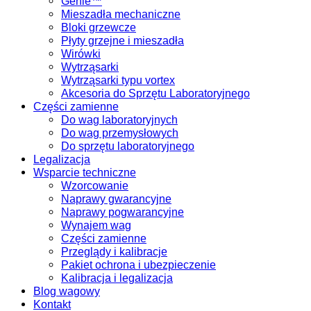
Genie™
Mieszadła mechaniczne
Bloki grzewcze
Płyty grzejne i mieszadła
Wirówki
Wytrząsarki
Wytrząsarki typu vortex
Akcesoria do Sprzętu Laboratoryjnego
Części zamienne
Do wag laboratoryjnych
Do wag przemysłowych
Do sprzętu laboratoryjnego
Legalizacja
Wsparcie techniczne
Wzorcowanie
Naprawy gwarancyjne
Naprawy pogwarancyjne
Wynajem wag
Części zamienne
Przeglądy i kalibracje
Pakiet ochrona i ubezpieczenie
Kalibracja i legalizacja
Blog wagowy
Kontakt