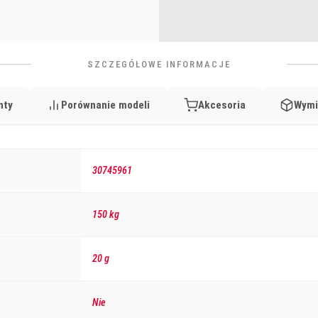
SZCZEGÓŁOWE INFORMACJE
nty
Porównanie modeli
Akcesoria
Wymi
30745961
150 kg
20 g
Nie