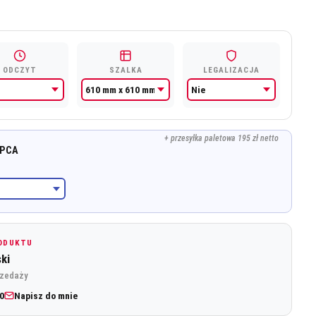
3
172,85 zł.
ODCZYT
SZALKA
LEGALIZACJA
+ przesyłka paletowa 195 zł netto
 PCA
RODUKTU
ki
rzedaży
0
Napisz do mnie