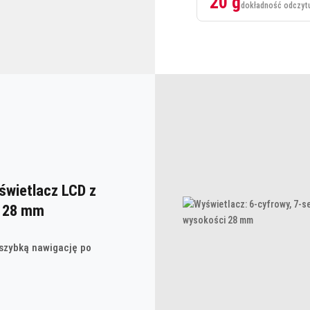
20 g
dokładność odczyt
świetlacz LCD z
i 28 mm
 szybką nawigację po