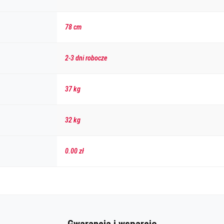
78 cm
2-3 dni robocze
37 kg
32 kg
0.00 zł
Gwarancja i wsparcie