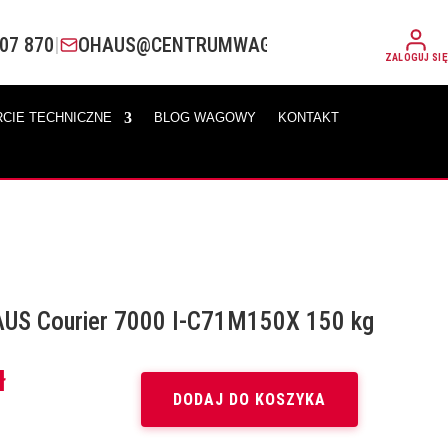
07 870
|
OHAUS@CENTRUMWAG.PL
ZALOGUJ SIĘ
CIE TECHNICZNE
BLOG WAGOWY
KONTAKT
US Courier 7000 I-C71M150X 150 kg
Aktualna
ł
cena
DODAJ DO KOSZYKA
wynosi: