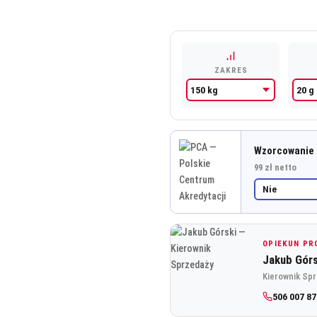
3
565,00 zł.
ZAKRES
Wzorcowanie
99 zł netto
OPIEKUN P
Jakub Górs
Kierownik Sp
506 007 87