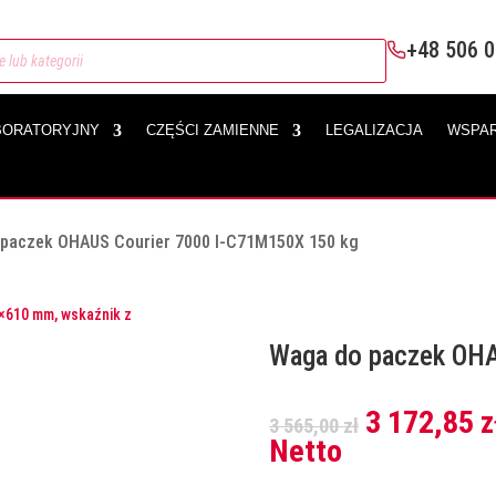
+48 506 0
BORATORYJNY
CZĘŚCI ZAMIENNE
LEGALIZACJA
WSPAR
paczek OHAUS Courier 7000 I-C71M150X 150 kg
Waga do paczek OHA
Pierwotna
3 172,85
z
3 565,00
zł
cena
Netto
wynosiła: