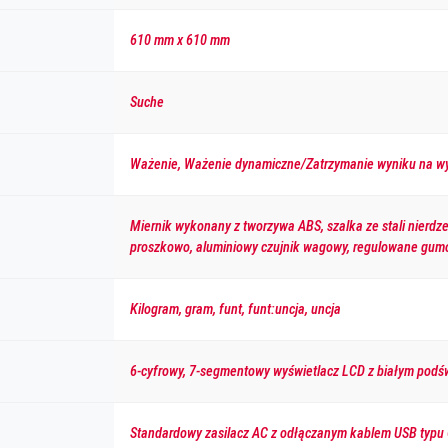
610 mm x 610 mm
Suche
Ważenie, Ważenie dynamiczne/Zatrzymanie wyniku na wy
Miernik wykonany z tworzywa ABS, szalka ze stali nierd
proszkowo, aluminiowy czujnik wagowy, regulowane gum
Kilogram, gram, funt, funt:uncja, uncja
6-cyfrowy, 7-segmentowy wyświetlacz LCD z białym podśw
Standardowy zasilacz AC z odłączanym kablem USB typu C