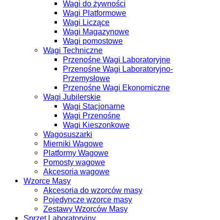
Wagi do żywności
Wagi Platformowe
Wagi Liczące
Wagi Magazynowe
Wagi pomostowe
Wagi Techniczne
Przenośne Wagi Laboratoryjne
Przenośne Wagi Laboratoryjno-
Przemysłowe
Przenośne Wagi Ekonomiczne
Wagi Jubilerskie
Wagi Stacjonarne
Wagi Przenośne
Wagi Kieszonkowe
Wagosuszarki
Mierniki Wagowe
Platformy Wagowe
Pomosty wagowe
Akcesoria wagowe
Wzorce Masy
Akcesoria do wzorców masy
Pojedyncze wzorce masy
Zestawy Wzorców Masy
Sprzęt Laboratoryjny