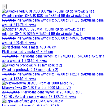
‹
Wkładka reduk. OHAUS D38mm 1×85ml RB do wirówki 2 szt.
575,00
zł
Pierwotna cena wynosiła: 575,00 zł.
511,75
zł
Aktualna cena
wynosi: 511,75 zł.
Netto
Adapter OHAUS D25MM 1x30ml RB do wirówki, 2 szt.
505,00
zł
Pierwotna cena wynosiła: 505,00 zł.
449,45
zł
Aktualna cena
wynosi: 449,45 zł.
Netto
Platforma hod. z matą 46 X 46 cm
1 740,00
zł
Pierwotna cena wynosiła: 1 740,00 zł.
1 548,60
zł
Aktualna
cena wynosi: 1 548,60 zł.
Netto
Wkład na probówki 9-13 mm (pak. x 2)
149,00
zł
Pierwotna cena wynosiła: 149,00 zł.
132,61
zł
Aktualna cena
wynosi: 132,61 zł.
Netto
Mikrowirówka OHAUS Frontier 5000 Micro IVD
20 430,00
zł
Pierwotna cena wynosiła: 20 430,00 zł.
18
182,70
zł
Aktualna cena wynosi: 18 182,70 zł.
Netto
Łapa wielofunkcyjna CLM-SWIVL3DZM