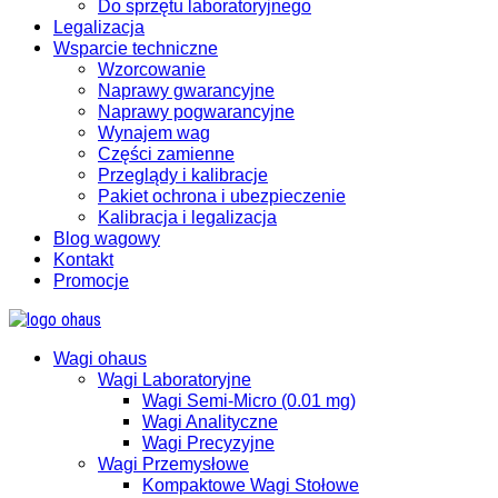
Do sprzętu laboratoryjnego
Legalizacja
Wsparcie techniczne
Wzorcowanie
Naprawy gwarancyjne
Naprawy pogwarancyjne
Wynajem wag
Części zamienne
Przeglądy i kalibracje
Pakiet ochrona i ubezpieczenie
Kalibracja i legalizacja
Blog wagowy
Kontakt
Promocje
Wagi ohaus
Wagi Laboratoryjne
Wagi Semi-Micro (0.01 mg)
Wagi Analityczne
Wagi Precyzyjne
Wagi Przemysłowe
Kompaktowe Wagi Stołowe