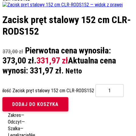
Zacisk pręt stalowy 152 cm CLR-
RODS152
Pierwotna cena wynosiła:
373,00
zł
373,00 zł.
331,97
zł
Aktualna cena
wynosi: 331,97 zł.
Netto
ilość Zacisk pręt stalowy 152 cm CLR-RODS152
DODAJ DO KOSZYKA
Zakres
—
Odczyt
—
Szalka
—
Legalizacja
Nie