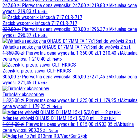
247,00
zł
Pierwotna cena wynosiła: 247,00 zł.
219,83
zł
Aktualna cena
wynosi: 219,83 zł.
Netto
Zacisk wspornik łańcuch 717 CLR-717
333,00
zł
Pierwotna cena wynosiła: 333,00 zł.
296,37
zł
Aktualna cena
wynosi: 296,37 zł.
Netto
Wkładka redukcyjna OHAUS D17MM FA 17x15ml do wirówki 2 szt.
1 360,00
zł
Pierwotna cena wynosiła: 1 360,00 zł.
1 210,40
zł
Aktualna
cena wynosi: 1 210,40 zł.
Netto
Zacisk k. przep. zawór CLF-HKRGS
305,00
zł
Pierwotna cena wynosiła: 305,00 zł.
271,45
zł
Aktualna cena
wynosi: 271,45 zł.
Netto
TurboMix akcesoriów
1 325,00
zł
Pierwotna cena wynosiła: 1 325,00 zł.
1 179,25
zł
Aktualna
cena wynosi: 1 179,25 zł.
Netto
Adapter wirówki OHAUS D11MM 15×1,5/2,0 ml — 2 sztuki
1 015,00
zł
Pierwotna cena wynosiła: 1 015,00 zł.
903,35
zł
Aktualna
cena wynosi: 903,35 zł.
Netto