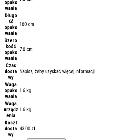
opako
wania
Długo
ść
160 cm
opako
wania
Szero
kość
7.6 cm
opako
wania
Czas
dosta
Napisz, żeby uzyskać więcej informacji
wy
Waga
opako
1.6 kg
wania
Waga
urządz
1.6 kg
enia
Koszt
dosta
43.00 zł
wy