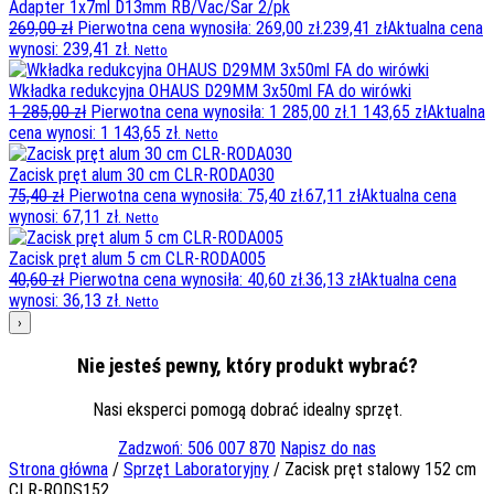
Adapter 1x7ml D13mm RB/Vac/Sar 2/pk
269,00
zł
Pierwotna cena wynosiła: 269,00 zł.
239,41
zł
Aktualna cena
wynosi: 239,41 zł.
Netto
Wkładka redukcyjna OHAUS D29MM 3x50ml FA do wirówki
1 285,00
zł
Pierwotna cena wynosiła: 1 285,00 zł.
1 143,65
zł
Aktualna
cena wynosi: 1 143,65 zł.
Netto
Zacisk pręt alum 30 cm CLR-RODA030
75,40
zł
Pierwotna cena wynosiła: 75,40 zł.
67,11
zł
Aktualna cena
wynosi: 67,11 zł.
Netto
Zacisk pręt alum 5 cm CLR-RODA005
40,60
zł
Pierwotna cena wynosiła: 40,60 zł.
36,13
zł
Aktualna cena
wynosi: 36,13 zł.
Netto
›
Nie jesteś pewny, który produkt wybrać?
Nasi eksperci pomogą dobrać idealny sprzęt.
Zadzwoń: 506 007 870
Napisz do nas
Strona główna
/
Sprzęt Laboratoryjny
/ Zacisk pręt stalowy 152 cm
CLR-RODS152