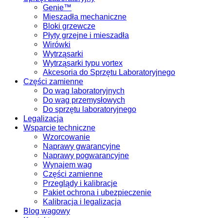
Genie™
Mieszadła mechaniczne
Bloki grzewcze
Płyty grzejne i mieszadła
Wirówki
Wytrząsarki
Wytrząsarki typu vortex
Akcesoria do Sprzętu Laboratoryjnego
Części zamienne
Do wag laboratoryjnych
Do wag przemysłowych
Do sprzętu laboratoryjnego
Legalizacja
Wsparcie techniczne
Wzorcowanie
Naprawy gwarancyjne
Naprawy pogwarancyjne
Wynajem wag
Części zamienne
Przeglądy i kalibracje
Pakiet ochrona i ubezpieczenie
Kalibracja i legalizacja
Blog wagowy