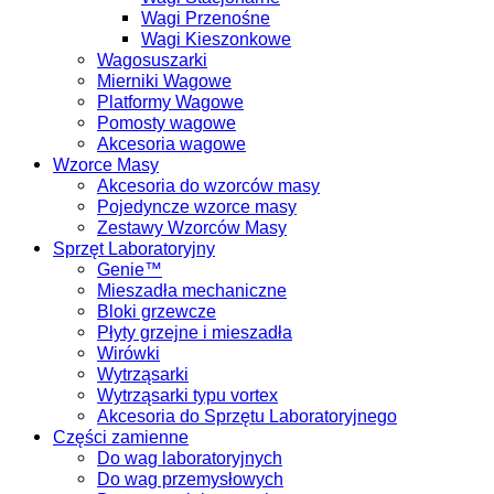
Wagi Przenośne
Wagi Kieszonkowe
Wagosuszarki
Mierniki Wagowe
Platformy Wagowe
Pomosty wagowe
Akcesoria wagowe
Wzorce Masy
Akcesoria do wzorców masy
Pojedyncze wzorce masy
Zestawy Wzorców Masy
Sprzęt Laboratoryjny
Genie™
Mieszadła mechaniczne
Bloki grzewcze
Płyty grzejne i mieszadła
Wirówki
Wytrząsarki
Wytrząsarki typu vortex
Akcesoria do Sprzętu Laboratoryjnego
Części zamienne
Do wag laboratoryjnych
Do wag przemysłowych