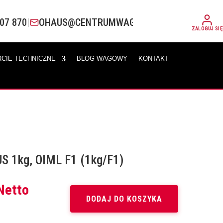
07 870
|
OHAUS@CENTRUMWAG.PL
ZALOGUJ SIĘ
CIE TECHNICZNE
BLOG WAGOWY
KONTAKT
 1kg, OIML F1 (1kg/F1)
ktualna
Netto
ena
DODAJ DO KOSZYKA
ynosi: