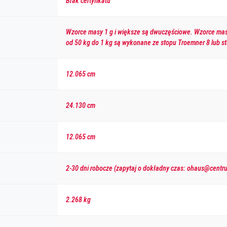
Brak certyfikatu
Wzorce masy 1 g i większe są dwuczęściowe. Wzorce mas
od 50 kg do 1 kg są wykonane ze stopu Troemner 8 lub s
12.065 cm
24.130 cm
12.065 cm
2-30 dni robocze (zapytaj o dokładny czas: ohaus@centr
2.268 kg