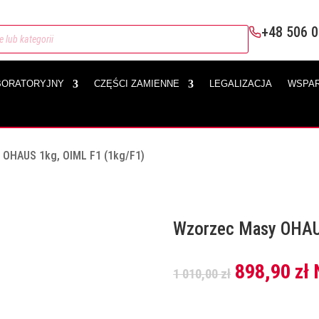
+48 506 0
BORATORYJNY
CZĘŚCI ZAMIENNE
LEGALIZACJA
WSPAR
 OHAUS 1kg, OIML F1 (1kg/F1)
Wzorzec Masy OHAUS
Pierwotna
A
898,90
zł
1 010,00
zł
cena
c
wynosiła:
w