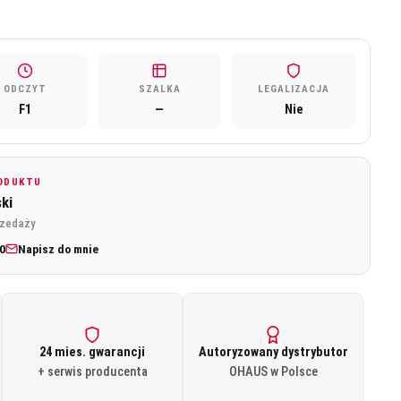
98,90 zł.
ODCZYT
SZALKA
LEGALIZACJA
F1
—
Nie
RODUKTU
ki
rzedaży
0
Napisz do mnie
24 mies. gwarancji
Autoryzowany dystrybutor
+ serwis producenta
OHAUS w Polsce