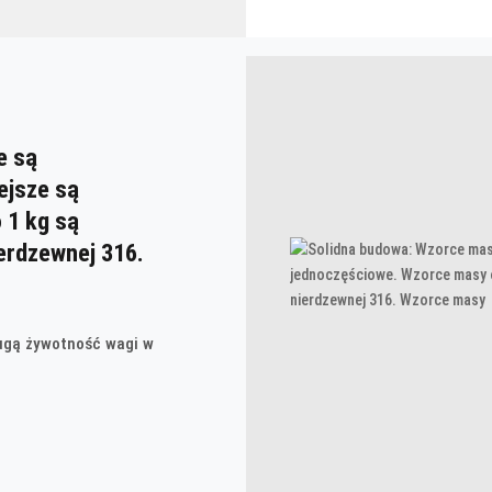
e są
ejsze są
 1 kg są
erdzewnej 316.
ługą żywotność wagi w