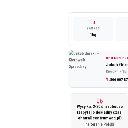
1
8
010,00 zł.
ZAKRES
1kg
OPIEKUN P
Jakub Górs
Kierownik Sp
506 007 87
Wysyłka: 2-30 dni robocze
(zapytaj o dokładny czas:
ohaus@centrumwag.pl)
na terenie Polski