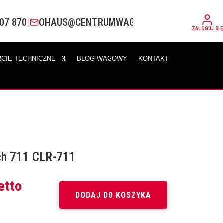
07 870
|
OHAUS@CENTRUMWAG.PL
ZALOGUJ SIĘ
CIE TECHNICZNE
BLOG WAGOWY
KONTAKT
nch 711 CLR-711
tualna
etto
na
DODAJ DO KOSZYKA
nosi:
6,37 zł.