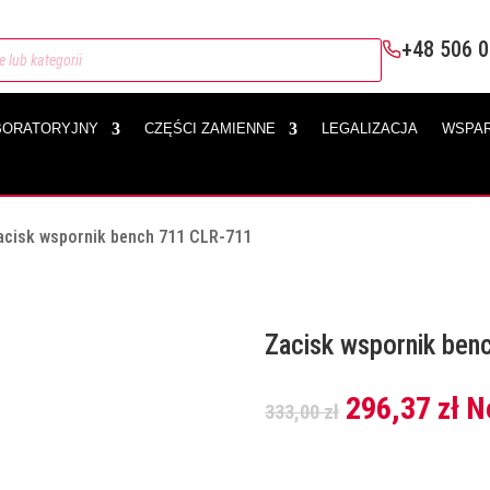
+48 506 0
BORATORYJNY
CZĘŚCI ZAMIENNE
LEGALIZACJA
WSPAR
acisk wspornik bench 711 CLR-711
Zacisk wspornik be
Pierwotna
Ak
296,37
zł
N
333,00
zł
cena
ce
wynosiła:
wy
333,00 zł.
29