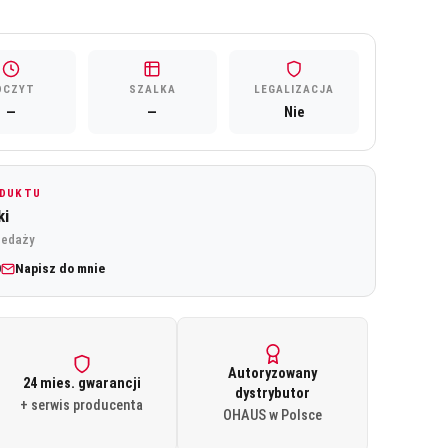
DCZYT
SZALKA
LEGALIZACJA
—
—
Nie
ODUKTU
ki
zedaży
0
Napisz do mnie
Autoryzowany
24 mies. gwarancji
dystrybutor
+ serwis producenta
OHAUS w Polsce