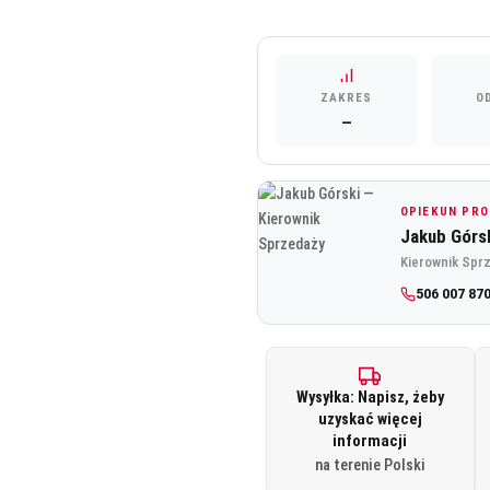
ZAKRES
O
—
OPIEKUN PR
Jakub Górs
Kierownik Spr
506 007 87
Wysyłka: Napisz, żeby
uzyskać więcej
informacji
na terenie Polski